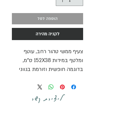
הוספה לסל
לקניה מהירה
צעיף ממשי טהור רחב, עוטף
ומלטף במידות 152X38 ס"מ,
בדוגמה חופשית וזורמת בגווני
טורקיז, ורוד ודבש על רק ע לבן.
הצעיף עשוי בעבודת יד 100%
ליצירת קשר
וניתן לכבסו בכביסת יד עדינה
ללא כל חשש.