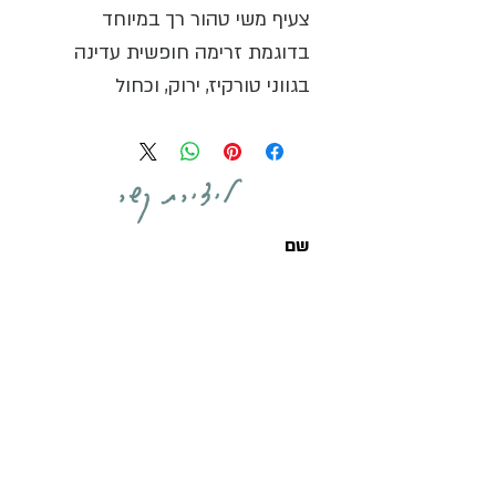
צעיף משי טהור רך במיוחד
בדוגמת זרימה חופשית עדינה
בגווני טורקיז, ירוק, וכחול
בתוספת פרחים כחולים וסגולים.
הצעיף, בגודל 28X152 ס"מ, עשוי
ליצירת קשר
100% בעבודת יד וניתן לכביסה
ביד.
שליחת הודעה