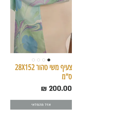
צעיף משי טהור 28X152
ס"מ
מחיר
אזל מהמלאי