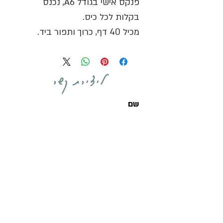
פנקס אישי בגודל A6, נכנס
בקלות לכל כיס.
מכיל 40 דף, כרוך ותפור ביד.
כריכת קרטון בדוגמת מרבלינג
פרחונית חד-פעמית.
ליצירת קשר
שליחת הודעה