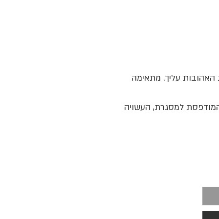
 האהובות עליך. מתאימה
מודפסת למסגרת, העשויה
ני זהוב עדינים על רקע שחור.
ות לולאה קטנה וחיננית
ת נייר המרבלינג.