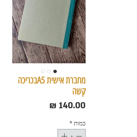
מחברת אישית A5בכריכה
קשה
מחיר
כמות
*