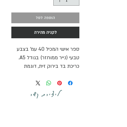
הוספה לסל
לקניה מהירה
ספר אישי המכיל 40 עמ' בצבע
טבעי (נייר ממוחזר) בגודל A5.
כריכת בד בירוק זית, דוגמת
מרבלינג חד-פעמית בצבעי ורוד,
סגול וזהוב עדינים בצד הפנימי
של הכריכה.
ליצירת קשר
הספר כולו תפור ביד.
מושלם כיומן אישי, מחברת
מתכונים, רישומים ומחשבות...